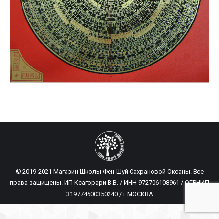
© 2019-2021 Магазин Школы Фен-Шуй Сахрановой Оксаны. Все
права защищены. ИП Ксагорари В.В. / ИНН 972706108961 / ОГРНИП
319774600350240 / г.МОСКВА