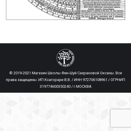
© 2019-2021 Магазин Школы Фен-Шуй Сахрановой Оксаны. Все
права защищены. ИП Ксагорари В.В. / ИНН 972706108961 / ОГРНИП
319774600350240 / г.МОСКВА