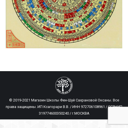
© 2019-2021 Магазин Школы Фен-Шуй Сахрановой Оксаны. Все
права защищены. ИП Ксагорари В.В. / ИНН 972706108961 / ОГРНИП
319774600350240 / г.МОСКВА